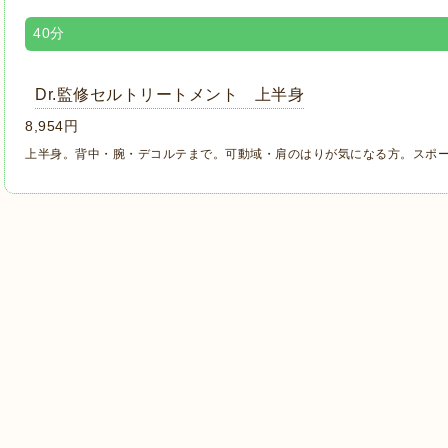
40分
Dr.監修セルトリートメント 上半身
8,954円
上半身。背中・腕・デコルテまで。可動域・肩のはりが気になる方。スポ